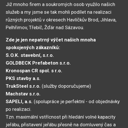
Již mnoho firem a soukromých osob využilo našich
služeb a my jsme se tak mohli podílet na realizaci
různých projektů v okresech Havlíčkův Brod, Jihlava,
Pelhřimov, Třebíč, Žďár nad Sázavou.
Zde je jen nepatrný výčet našich mnoha
spokojených zákazníků:
S.O.K. stavební, s.r.o.
GOLDBECK Prefabeton s.r.o.
Kronospan CR spol. s r.o.
PKS stavby a.s.
TrukSteel s.r.o.
(služby doporučujeme)
Machstav s.r.o.
SAPELI, a.s.
(spolupráce je perfektní - od objednávky
po realizaci.
Tzn. maximální vstřícnost při hledání volné kapacity
jeřábu, přistavení jeřábu přesně na domluvený čas a