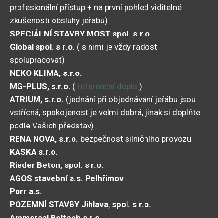
profesionální přístup + na první pohled viditelné
zkušenosti obsluhy jeřábu)
SPECIÁLNÍ STAVBY MOST spol. s.r.o.
Global spol. s r.o.
( s nimi je vždy radost
spolupracovat)
NEKO KLIMA, s.r.o.
MG-PLUS, s.r.o.
(
referenční dopis
)
ATRIUM, s.r.o.
(jednání při objednávání jeřábu jsou
vstřícná, spokojenost je velmi dobrá, jinak si doplňte
podle Vašich představ)
RENA NOVA, s.r.o.
bezpečnost silničního provozu
KASKA s.r.o.
Rieder Beton, spol. s r.o.
AGOS stavební a.s. Pelhřimov
Porr a.s.
POZEMNÍ STAVBY Jihlava, spol. s r.o.
Ammeraal Beltech s.r.o.