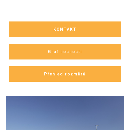
KONTAKT
Graf nosností
Přehled rozměrů